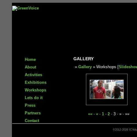
GALLERY
Home
»
Gallery
» Workshops [
Slidesho
About
Activities
Exhibitions
Workshops
Lets do it
Press
Partners
««
·
«
·
1
·
2
· 3 · » · »»
Contact
©2012-2026 ICVolu