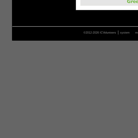
|
©2012-2026 ICVolunteers
system
m