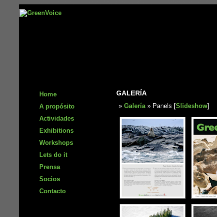
GALERÍA
Home
»
Galería
» Panels [
Slideshow
]
A propósito
Actividades
Exhibitions
Workshops
Lets do it
Prensa
Socios
Contacto