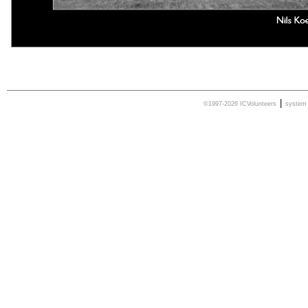
|
©1997-2026 ICVolunteers
syste