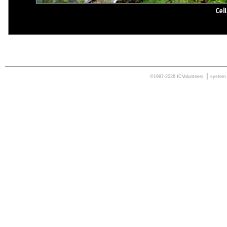
|
©1997-2026 ICVolunteers
syste